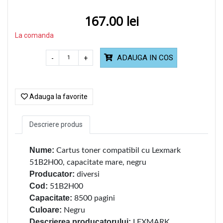
167.00
La comanda
ADAUGA IN COS
-
+
Adauga la favorite
Descriere produs
Nume:
Cartus toner compatibil cu Lexmark
51B2H00, capacitate mare, negru
Producator:
diversi
Cod:
51B2H00
Capacitate:
8500 pagini
Culoare:
Negru
Descrierea producatorului:
LEXMARK