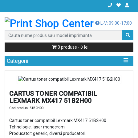
L-V: 09:00-17:00
0
0
produse -
Categorii
CARTUS TONER COMPATIBIL
LEXMARK MX417 51B2H00
Cod produs:
51B2H00
Cartus toner compatibil Lexmark MX417 51B2H00
Tehnologie: laser monocrom.
Producator: generic, diversi producatori.