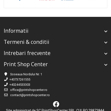
Informatii
Termeni & conditii
Intrebari frecvente
Print Shop Center
Soseaua Nordului Nr. 1
+40737261555
+40244533303
office@printshopcenter.ro
contact@printshopcenter.ro
Site administrat de SC PrintShopCenter SRL, CUI: RO 29873844,