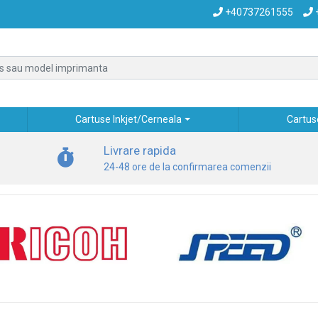
+40737261555
Cartuse Inkjet/Cerneala
Cartus
Livrare rapida
24-48 ore de la confirmarea comenzii