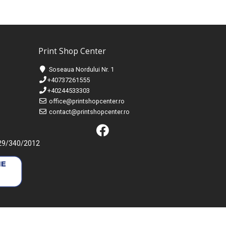
Print Shop Center
Soseaua Nordului Nr. 1
+40737261555
+40244533303
office@printshopcenter.ro
contact@printshopcenter.ro
 J29/340/2012