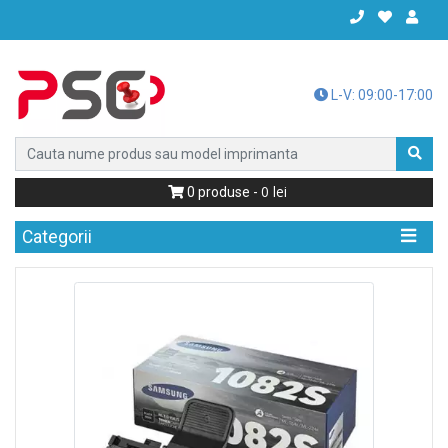
L-V: 09:00-17:00
0
0
produse -
Categorii